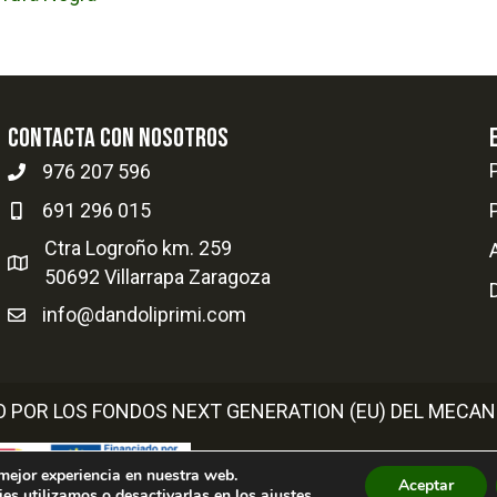
Contacta con nosotros
976 207 596
691 296 015
Ctra Logroño km. 259
50692 Villarrapa Zaragoza
info@dandoliprimi.com
O POR LOS FONDOS NEXT GENERATION (EU) DEL MECAN
 mejor experiencia en nuestra web.
Aceptar
es utilizamos o desactivarlas en los
ajustes
.