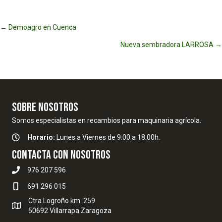
Posts
← Demoagro en Cuenca
Nueva sembradora LARROSA →
navigation
SOBRE NOSOTROS
Somos especialistas en recambios para maquinaria agrícola.
Horario:
Lunes a Viernes de 9:00 a 18:00h.
Contacta con nosotros
976 207 596
691 296 015
Ctra Logroño km. 259
50692 Villarrapa Zaragoza