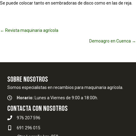
Se puede colocar tanto en sembradoras de disco como en las de reja.
Posts
← Revista maquinaria agrícola
Demoagro en Cuenca →
navigation
SOBRE NOSOTROS
Somos especialistas en recambios para maquinaria agrícola.
Horario:
Lunes a Viernes de 9:00 a 18:00h.
Contacta con nosotros
976 207 596
691 296 015