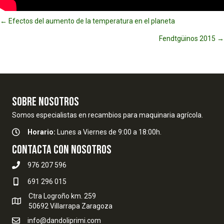
Posts
← Efectos del aumento de la temperatura en el planeta
Fendtgüinos 2015 →
navigation
SOBRE NOSOTROS
Somos especialistas en recambios para maquinaria agrícola.
Horario:
Lunes a Viernes de 9:00 a 18:00h.
Contacta con nosotros
976 207 596
691 296 015
Ctra Logroño km. 259
50692 Villarrapa Zaragoza
info@dandoliprimi.com