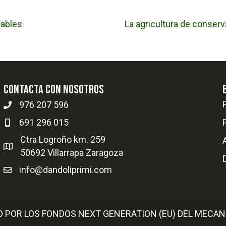
tables
La agricultura de conser
Contacta con nosotros
976 207 596
691 296 015
Ctra Logroño km. 259
50692 Villarrapa Zaragoza
info@dandoliprimi.com
O POR LOS FONDOS NEXT GENERATION (EU) DEL MECAN