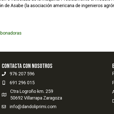
ión de Asabe (la asociación americana de ingenieros agr
abonadoras
Contacta con nosotros
976 207 596
691 296 015
Ctra Logroño km. 259
50692 Villarrapa Zaragoza
info@dandoliprimi.com