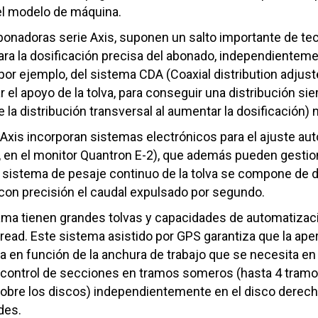
del modelo de máquina.
onadoras serie Axis, suponen un salto importante de tec
ara la dosificación precisa del abonado, independienteme
, por ejemplo, del sistema CDA (Coaxial distribution adju
 el apoyo de la tolva, para conseguir una distribución sie
e la distribución transversal al aumentar la dosificación) n
Axis incorporan sistemas electrónicos para el ajuste au
, en el monitor Quantron E-2), que además pueden gestio
l sistema de pesaje continuo de la tolva se compone de d
ar con precisión el caudal expulsado por segundo.
ma tienen grandes tolvas y capacidades de automatizaci
read. Este sistema asistido por GPS garantiza que la aper
 en función de la anchura de trabajo que se necesita en
n control de secciones en tramos someros (hasta 4 tramos 
 sobre los discos) independientemente en el disco derecho
des.