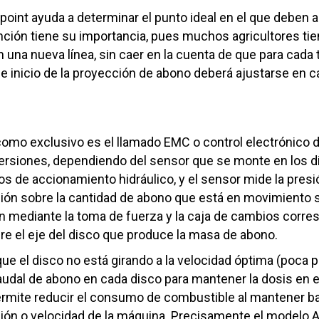
point ayuda a determinar el punto ideal en el que deben ab
nción tiene su importancia, pues muchos agricultores tien
a nueva línea, sin caer en la cuenta de que para cada t
 de inicio de la proyección de abono deberá ajustarse en 
omo exclusivo es el llamado EMC o control electrónico 
versiones, dependiendo del sensor que se monte en los 
s de accionamiento hidráulico, y el sensor mide la presión
ción sobre la cantidad de abono que está en movimiento s
n mediante la toma de fuerza y la caja de cambios corres
e el eje del disco que produce la masa de abono.
e el disco no está girando a la velocidad óptima (poca pr
udal de abono en cada disco para mantener la dosis en el
rmite reducir el consumo de combustible al mantener ba
ción o velocidad de la máquina. Precisamente el modelo A